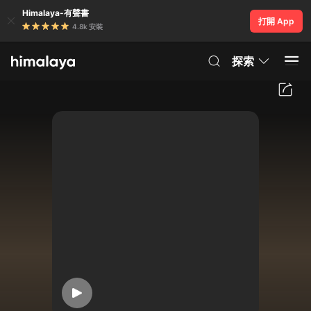
Himalaya-有聲書
打開 App
4.8k 安裝
探索