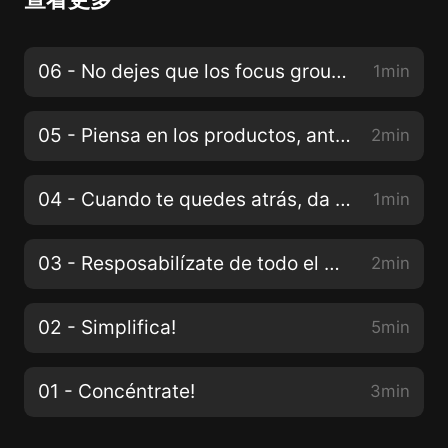
06 - No dejes que los focus group te esclavicen
1min
05 - Piensa en los productos, antes que en los beneficios...
2min
04 - Cuando te quedes atrás, da un salto adelante!
1min
03 - Resposabilízate de todo el proceso!
2min
02 - Simplifica!
5min
01 - Concéntrate!
3min