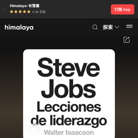
Himalaya-有聲書
打開 App
4.8k 安裝
探索