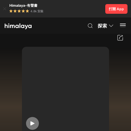
Himalaya-有聲書
打開 App
4.8k 安裝
探索