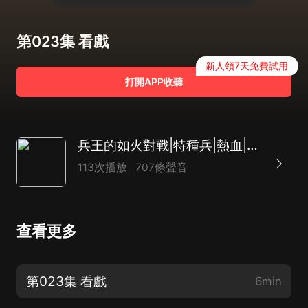
第023集 看戲
新人領7天免費試用
打開APP收聽
兵王的如火對戰|特種兵|熱血|爽文
113次播放
707條聲音
查看更多
第023集 看戲
6min