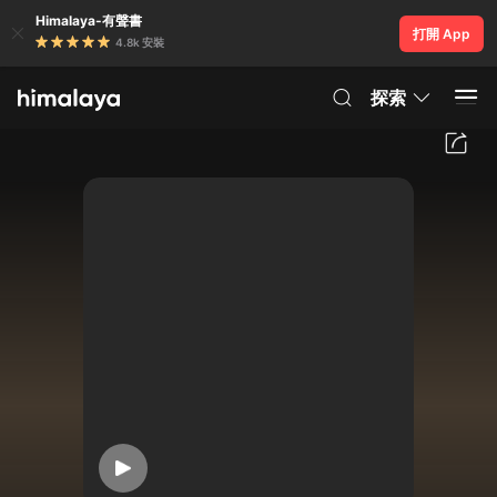
Himalaya-有聲書
打開 App
4.8k 安裝
探索