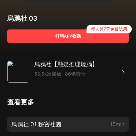
烏鴉社 03
新人領7天免費試用
打開APP收聽
烏鴉社【懸疑推理燒腦】
53.6k次播放
86條聲音
查看更多
烏鴉社 01 秘密社團
15min