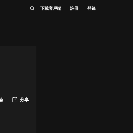
下載客戶端
註冊
登錄
論
分享