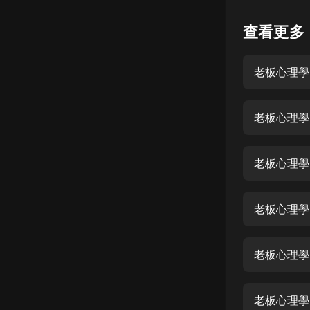
懸疑
查看更多
科幻
老板心理學
好書精講
外語
老板心理學 
耽美
認知思維
老板心理學 
人文
音樂
老板心理學 
粵語
老板心理學 
頭條
娛樂
老板心理學