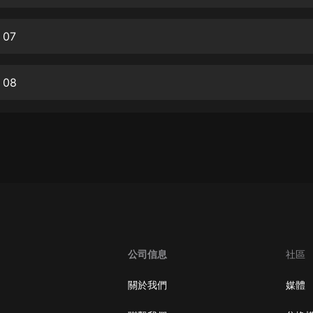
生命科學篇1-2·猴子警長科學探案記|
寶寶巴士科普
寶寶巴士
07
【新民間劇場】我的老千江湖｜ 有聲
的紫襟｜ 魔幻千手
08
有聲的紫襟
《夜色鋼琴曲》
夜色鋼琴曲趙海洋
太荒吞天訣丨熱血玄幻丨紫襟領銜有
聲劇
有聲的紫襟
嫡女貴嫁 | 一刀蘇蘇團隊制作 | 古言
宮鬥重生爽文 多人有聲劇
公司信息
社區
一刀蘇蘇
中國大案紀實 | 每日一驚案！真實案
關於我們
媒體
件恐怖刑偵尚文
大舌頭尚文