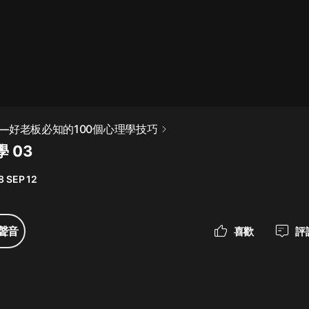
最佳女婿｜都市異能多人有聲劇｜一
種侃侃｜有聲小說
一種侃侃
米小圈上學記:一二三年級 | 暢銷出版
—好老板必知的100個心理學技巧
物
 03
米小圈
8 SEP 12
破壞者聯盟篇1-4季·猴子警長科學探
案記|寶寶巴士
寶寶巴士
聲音
喜歡
評
大奉打更人丨頭陀淵領銜多人有聲
劇|暢聽全集|王鶴棣、田曦薇主演影
視劇原著|賣報小郎君
頭陀淵講故事
總有這樣的歌只想一個人聽