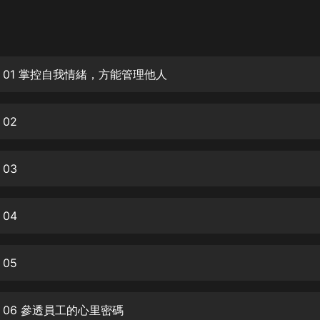
灰姑娘音樂
郭德綱於謙相聲全集
德雲社郭德綱相聲VIP
 01 掌控自我情緒，方能管理他人
安全警長啦咘啦哆·假期篇|新篇章加
更|寶寶巴士故事
02
寶寶巴士
凡人修仙傳|楊洋主演影視原著|薑廣
濤配音多播版本
03
光合積木
04
摸金天師【第一季】（紫襟演播）
有聲的紫襟
05
無敵六皇子|爆笑穿越|無敵流皇子|安
燃領銜有聲小說
安燃
 06 參透員工的心里密碼