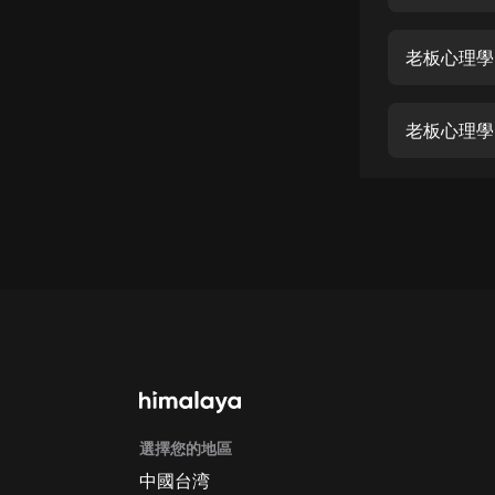
經典名著
人物傳記
老板心理學 
電影
生活
老板心理學 
英語
日語
課程
少兒教育
二次元
教育培訓
IT科技
選擇您的地區
汽車
中國台湾