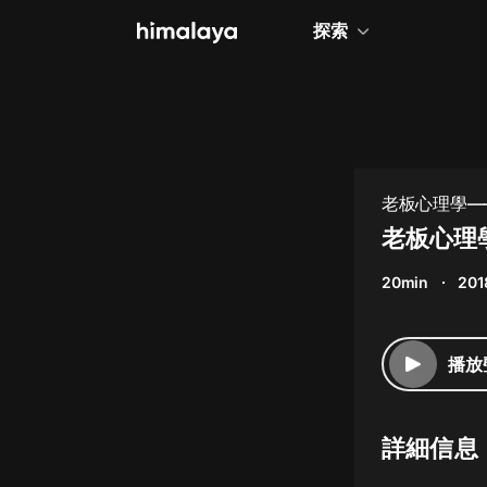
探索
全部
小說
個人成長
老板心理學—
相聲評書
老板心理學
兒童
20min
201
歷史
情感治愈
播放
健康養生
商業財經
詳細信息
廣播劇