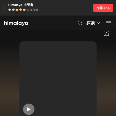
Himalaya-有聲書
打開 App
4.8k 安裝
探索