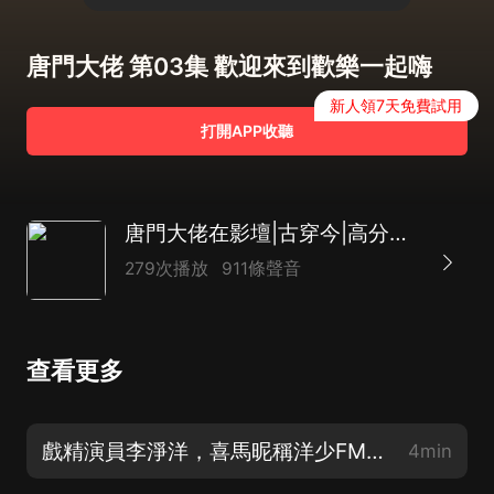
唐門大佬 第03集 歡迎來到歡樂一起嗨
新人領7天免費試用
打開APP收聽
唐門大佬在影壇|古穿今|高分人氣|女強搞笑爽文|洋少演播
279次播放
911條聲音
查看更多
戲精演員李淨洋，喜馬昵稱洋少FM的精分自白【追書前必聽！】
4min