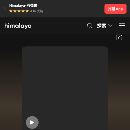
Himalaya-有聲書
打開 App
4.8k 安裝
探索