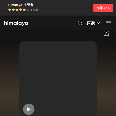
Himalaya-有聲書
打開 App
4.8k 安裝
探索