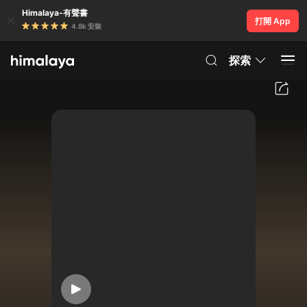
Himalaya-有聲書
打開 App
4.8k 安裝
探索