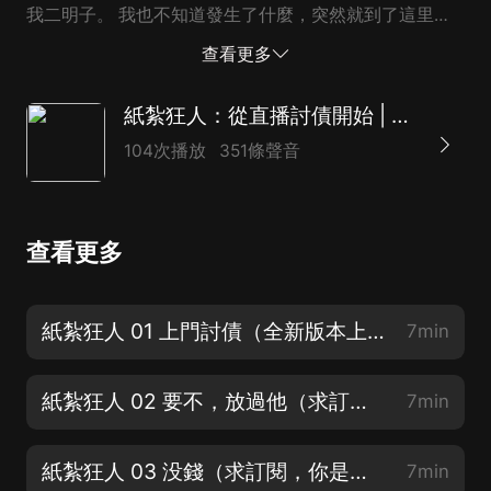
我二明子。 我也不知道發生了什麼，突然就到了這里。
這是一個與我記憶中完全不同的世界 老和尚跟我說，只
查看更多
有勝利者才能知曉答案！ 所以..... —————— 【懸疑-
民間怪談。】 【群像，無女主。】 【制作團隊】 出品：
紙紮狂人：從直播討債開始 | 懸疑搞笑 精品多人
喵九娛樂 主播：鬼書生、喵九、小香龜、秋暮茶、阿
104次播放
351條聲音
寬、王妃等 喵九多人有聲劇，萬事皆成劇，萬劇皆是
戲。 這里有更懂你的聲音締造者，不一樣的視聽享受！
查看更多
紙紮狂人 01 上門討債（全新版本上線，超級搞笑，求訂閱，催更群680891455）
7min
紙紮狂人 02 要不，放過他（求訂閱，可參與情節龍套）
7min
紙紮狂人 03 没錢（求訂閱，你是那個最先破解迷局的人嗎？）
7min