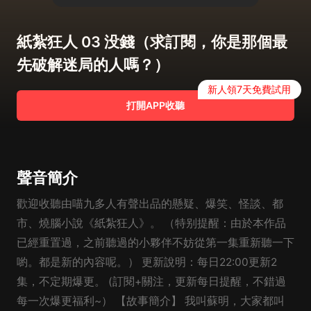
紙紮狂人 03 没錢（求訂閱，你是那個最
先破解迷局的人嗎？）
新人領7天免費試用
打開APP收聽
聲音簡介
歡迎收聽由喵九多人有聲出品的懸疑、爆笑、怪談、都
市、燒腦小說《紙紮狂人》。 （特别提醒：由於本作品
已經重置過，之前聽過的小夥伴不妨從第一集重新聽一下
喲。都是新的內容呢。） 更新說明：每日22:00更新2
集，不定期爆更。 (訂閱+關注，更新每日提醒，不錯過
每一次爆更福利~） 【故事簡介】 我叫蘇明，大家都叫