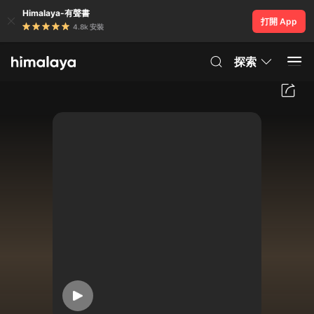
Himalaya-有聲書
打開 App
4.8k 安裝
探索