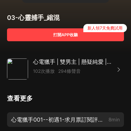
03-心靈捕手_縮混
新人領7天免費試用
打開APP收聽
心電獵手 | 雙男主 | 懸疑純愛 | 雙強甜寵 | 精品多播
102次播放
294條聲音
查看更多
心電獵手001--初遇1-求月票訂閱評論
8min