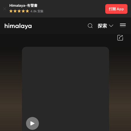
Himalaya-有聲書
打開 App
4.8k 安裝
探索