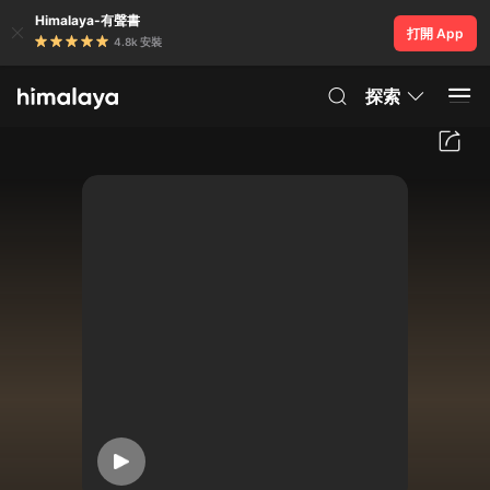
Himalaya-有聲書
打開 App
4.8k 安裝
探索