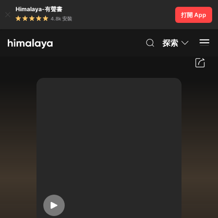
Himalaya-有聲書
打開 App
4.8k 安裝
探索