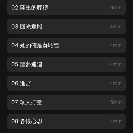
02 隆重的葬禮
6min
03 回光返照
4min
04 她的確是蘇昭雪
4min
05 噩夢連連
4min
06 進宮
4min
07 眾人打量
5min
08 各懷心思
4min