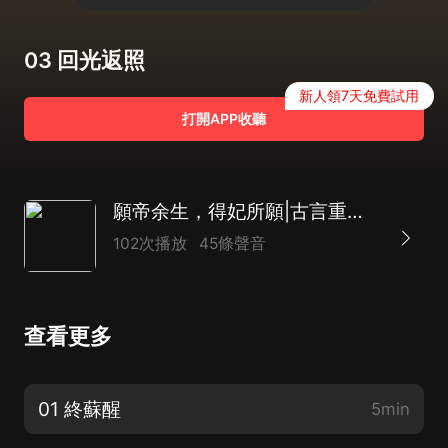
03 回光返照
新人領7天免費試用
打開APP收聽
願帝余生，得妃所願|古言重生|多播
102次播放
45條聲音
查看更多
01 終蘇醒
5min