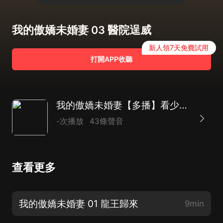
我的傲嬌未婚妻 03 醫院逞威
新人領7天免費試用
打開APP收聽
我的傲嬌未婚妻【多播】看少年兵王如何在亂世 ：拳打惡霸，腳踢色狼
-次播放
43條聲音
查看更多
我的傲嬌未婚妻 01 龍王歸來
9min