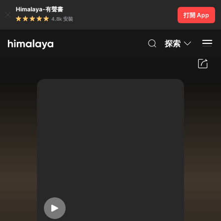
Himalaya-有聲書
打開 App
4.8k 安裝
探索