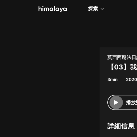
探索
全部
小說
個人成長
莫西西魔法日記
相聲評書
【03】
兒童
3min
2020
歷史
情感治愈
播放
健康養生
商業財經
詳細信息
廣播劇