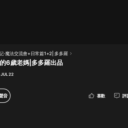
最佳女婿｜都市異能多人有聲劇｜一
種侃侃｜有聲小說
一種侃侃
米小圈上學記:一二三年級 | 暢銷出版
·魔法交流會+日常篇1+2| 多多羅
物
我的6歲老媽|多多羅出品
米小圈
 JUL 22
破壞者聯盟篇1-4季·猴子警長科學探
案記|寶寶巴士
寶寶巴士
聲音
喜歡
評
大奉打更人丨頭陀淵領銜多人有聲
劇|暢聽全集|王鶴棣、田曦薇主演影
視劇原著|賣報小郎君
頭陀淵講故事
總有這樣的歌只想一個人聽