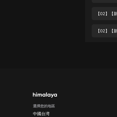
經典名著
人物傳記
【02】【
電影
生活
【02】【
英語
日語
課程
少兒教育
二次元
教育培訓
IT科技
選擇您的地區
汽車
中國台湾