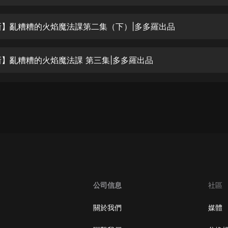
生命科學篇1-2·猴子警長科學探案記|
寶寶巴士科普
寶寶巴士
新】亂糟糟的火焰魔法課第二集（下）|多多羅出品
【新民間劇場】我的老千江湖｜ 有聲
的紫襟｜ 魔幻千手
新】亂糟糟的火焰魔法課 第三集|多多羅出品
有聲的紫襟
《夜色鋼琴曲》
夜色鋼琴曲趙海洋
太荒吞天訣丨熱血玄幻丨紫襟領銜有
聲劇
有聲的紫襟
嫡女貴嫁 | 一刀蘇蘇團隊制作 | 古言
宮鬥重生爽文 多人有聲劇
公司信息
社區
一刀蘇蘇
中國大案紀實 | 每日一驚案！真實案
關於我們
媒體
件恐怖刑偵尚文
大舌頭尚文