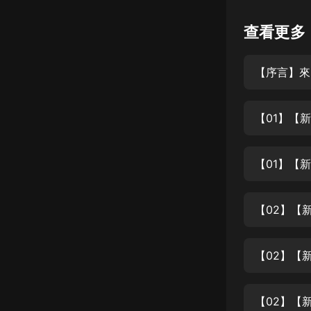
懸疑
查看更多
科幻
【序言】來
好書精講
外語
【01】【
耽美
認知思維
【01】【
人文
音樂
【02】【
粵語
【02】【
頭條
娛樂
【02】【