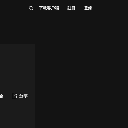
下載客戶端
註冊
登錄
論
分享