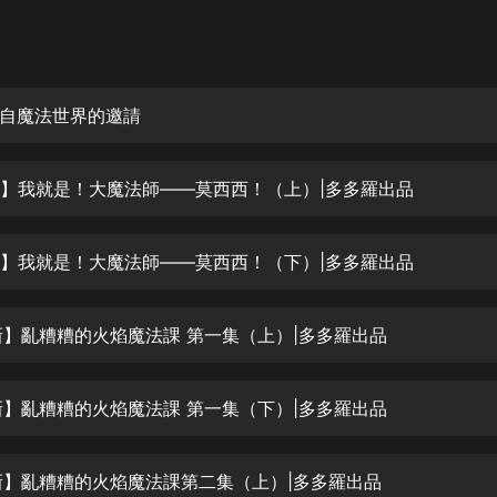
灰姑娘音樂
郭德綱於謙相聲全集
德雲社郭德綱相聲VIP
自魔法世界的邀請
安全警長啦咘啦哆·假期篇|新篇章加
更|寶寶巴士故事
新】我就是！大魔法師——莫西西！（上）|多多羅出品
寶寶巴士
凡人修仙傳|楊洋主演影視原著|薑廣
濤配音多播版本
新】我就是！大魔法師——莫西西！（下）|多多羅出品
光合積木
新】亂糟糟的火焰魔法課 第一集（上）|多多羅出品
摸金天師【第一季】（紫襟演播）
有聲的紫襟
新】亂糟糟的火焰魔法課 第一集（下）|多多羅出品
無敵六皇子|爆笑穿越|無敵流皇子|安
燃領銜有聲小說
安燃
新】亂糟糟的火焰魔法課第二集（上）|多多羅出品