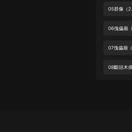
經典名著
05群像（2
人物傳記
電影
06傀儡廟（
生活
英語
07傀儡廟
日語
08斷頭木偶
課程
少兒教育
二次元
教育培訓
IT科技
汽車