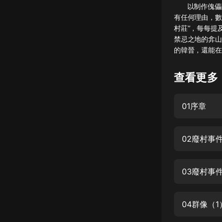
以制作傀儡聞
懸疑
有任何理由，數
村莊”，每每
科幻
禁忌之地的弇山
的韓晉，還能在
好書精講
外語
查看更多
耽美
01序章
認知思維
人文
02廢村事
音樂
粵語
03廢村事
頭條
娛樂
04群像（1