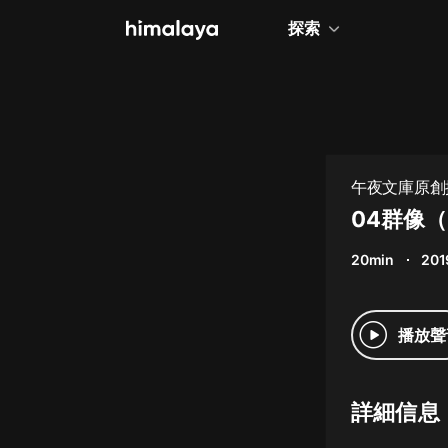
探索
全部
小說
個人成長
午夜文庫原創
相聲評書
04群像（
兒童
20min
201
歷史
情感治愈
播放聲
健康養生
商業財經
詳細信息
廣播劇