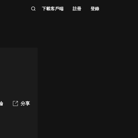
下載客戶端
註冊
登錄
論
分享