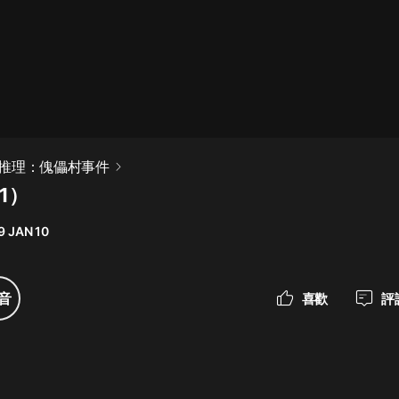
最佳女婿｜都市異能多人有聲劇｜一
種侃侃｜有聲小說
一種侃侃
米小圈上學記:一二三年級 | 暢銷出版
推理：傀儡村事件
物
1）
米小圈
9 JAN 10
破壞者聯盟篇1-4季·猴子警長科學探
案記|寶寶巴士
寶寶巴士
音
喜歡
評
大奉打更人丨頭陀淵領銜多人有聲
劇|暢聽全集|王鶴棣、田曦薇主演影
視劇原著|賣報小郎君
頭陀淵講故事
總有這樣的歌只想一個人聽