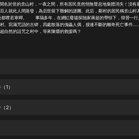
灰姑娘音樂
名於世的弇山村，一夜之間，所有居民竟然悄無聲息地集體消失！没有
百人就此人間蒸發，為后世留下難解的謎團。此后，鄰村的居民稱弇山村為
提及都噤若寒蟬。 事隔多年，在網紅廢墟探險家蔣超的帶領下，韓晉一行
郭德綱於謙相聲全集
村。寫滿咒語的古碑，四處散落的傀儡人偶，接連不斷的離奇死亡事件…
德雲社郭德綱相聲VIP
超自然的詛咒之村中，等來陳爝的救援嗎？
安全警長啦咘啦哆·假期篇|新篇章加
更|寶寶巴士故事
寶寶巴士
凡人修仙傳|楊洋主演影視原著|薑廣
濤配音多播版本
光合積木
件（1）
摸金天師【第一季】（紫襟演播）
有聲的紫襟
件（2）
無敵六皇子|爆笑穿越|無敵流皇子|安
燃領銜有聲小說
）
安燃