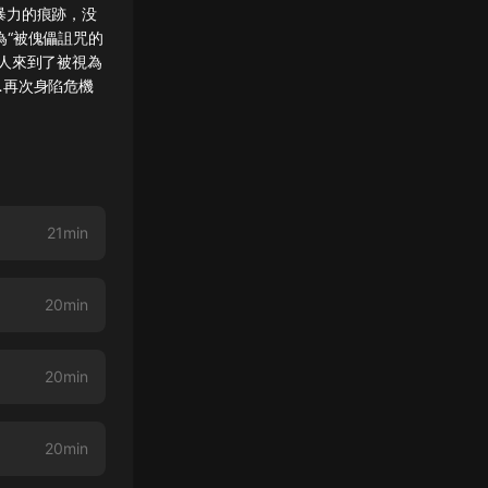
暴力的痕跡，没
“被傀儡詛咒的
人來到了被視為
…再次身陷危機
21min
20min
20min
20min