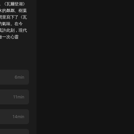
，《瓦爾登湖》
水的粼粼、樹葉
間里寫下了《瓦
的氣味。在今
或許此刻，現代
做一次心靈
6min
11min
14min