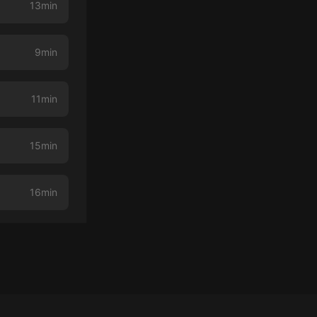
13min
9min
11min
15min
16min