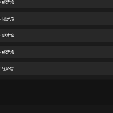
生命科學篇1-2·猴子警長科學探案記|
3 經濟篇
寶寶巴士科普
寶寶巴士
4 經濟篇
【新民間劇場】我的老千江湖｜ 有聲
的紫襟｜ 魔幻千手
有聲的紫襟
5 經濟篇
《夜色鋼琴曲》
夜色鋼琴曲趙海洋
6 經濟篇
太荒吞天訣丨熱血玄幻丨紫襟領銜有
聲劇
7 經濟篇
有聲的紫襟
嫡女貴嫁 | 一刀蘇蘇團隊制作 | 古言
宮鬥重生爽文 多人有聲劇
一刀蘇蘇
中國大案紀實 | 每日一驚案！真實案
件恐怖刑偵尚文
大舌頭尚文