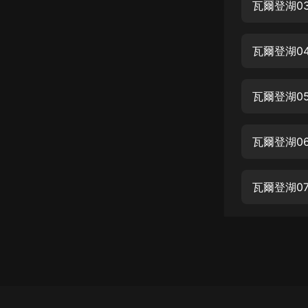
經典名著
瓦爾登湖0
人物傳記
瓦爾登湖0
電影
生活
瓦爾登湖0
英語
日語
瓦爾登湖0
課程
少兒教育
瓦爾登湖0
二次元
教育培訓
IT科技
汽車