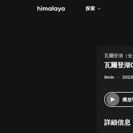
探索
全部
小說
個人成長
瓦爾登湖（全
相聲評書
瓦爾登湖0
兒童
9min
2020
歷史
情感治愈
播放
健康養生
商業財經
詳細信息
廣播劇