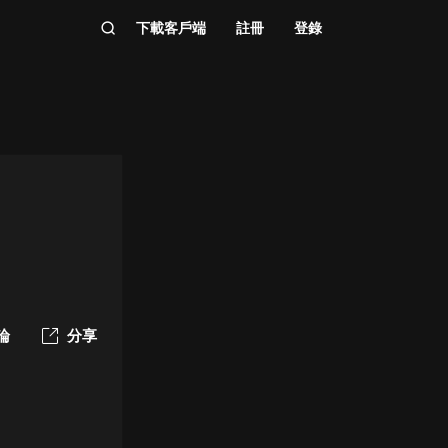
下載客戶端
註冊
登錄
論
分享