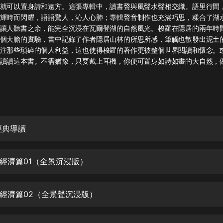
灰姑娘音樂
就可以置身詩和遠方。這張專輯中，讀書聲與風聲水聲相交織。語里行間
輝時而閃耀，語語驚人，沁人心肺；專輯聲音制作也充滿巧思，糅合了湖
讓人聽書之余，能完全沉浸在瓦爾登湖的自然風光。梭羅在隱居的兩年時
郭德綱於謙相聲全集
個大膽的實驗，書中記錄了作者隱居山林的所思所感，筆觸也散發出泥土
德雲社郭德綱相聲VIP
注那些瑣碎的個人利益，這也使得梭羅的著作更被整個世界閱讀和懷念。
讀讀這本書。不需猶豫，只要戴上耳機，你便可置身如詩如畫的大自然，
安全警長啦咘啦哆·假期篇|新篇章加
更|寶寶巴士故事
寶寶巴士
凡人修仙傳|楊洋主演影視原著|薑廣
濤配音多播版本
光合積木
經典導讀
摸金天師【第一季】（紫襟演播）
經濟篇01（全景沉浸版）
有聲的紫襟
無敵六皇子|爆笑穿越|無敵流皇子|安
經濟篇02（全景聲沉浸版）
燃領銜有聲小說
安燃