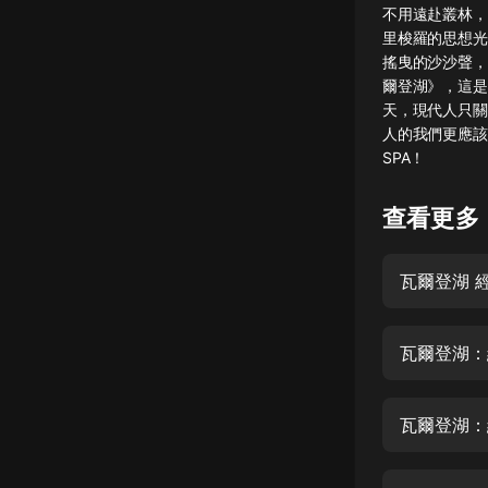
不用遠赴叢林，
懸疑
里梭羅的思想光
搖曳的沙沙聲，
科幻
爾登湖》，這是
天，現代人只關
好書精講
人的我們更應該
外語
SPA！​
耽美
查看更多
認知思維
瓦爾登湖 
人文
音樂
瓦爾登湖：
粵語
頭條
瓦爾登湖：
娛樂