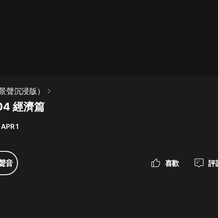
最佳女婿｜都市異能多人有聲劇｜一
種侃侃｜有聲小說
一種侃侃
米小圈上學記:一二三年級 | 暢銷出版
景聲沉浸版）
物
4 經濟篇
米小圈
 APR 1
破壞者聯盟篇1-4季·猴子警長科學探
案記|寶寶巴士
寶寶巴士
聲音
喜歡
評
大奉打更人丨頭陀淵領銜多人有聲
劇|暢聽全集|王鶴棣、田曦薇主演影
視劇原著|賣報小郎君
頭陀淵講故事
總有這樣的歌只想一個人聽