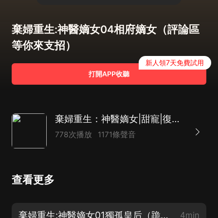
棄婦重生:神醫嫡女04相府嫡女（評論區
等你來支招）
新人領7天免費試用
打開APP收聽
棄婦重生：神醫嫡女|甜寵|復仇|權謀|AI
778次播放
1171條聲音
查看更多
棄婦重生:神醫嫡女01獨孤皇后（跪求月票）
4min