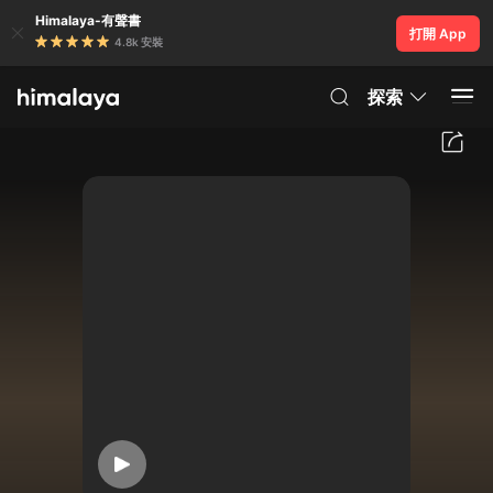
Himalaya-有聲書
打開 App
4.8k 安裝
探索