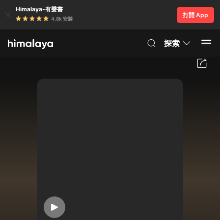
Himalaya-有聲書
打開 App
4.8k 安裝
探索