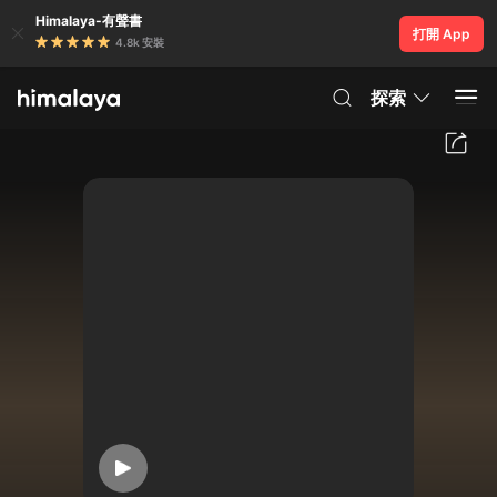
Himalaya-有聲書
打開 App
4.8k 安裝
探索