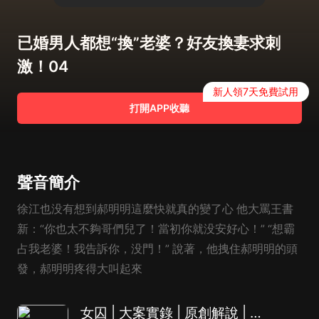
已婚男人都想“換”老婆？好友換妻求刺
激！04
新人領7天免費試用
打開APP收聽
聲音簡介
徐江也没有想到郝明明這麼快就真的變了心 他大罵王書
新：“你也太不夠哥們兒了！當初你就没安好心！” “想霸
占我老婆！我告訴你，没門！” 說著，他拽住郝明明的頭
發，郝明明疼得大叫起來
女囚 | 大案實錄 | 原創解說 | 絕密情感故事