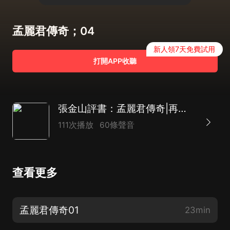
孟麗君傳奇；04
新人領7天免費試用
打開APP收聽
張金山評書：孟麗君傳奇|再生緣|才女故事|人物傳記
111次播放
60條聲音
查看更多
孟麗君傳奇01
23min