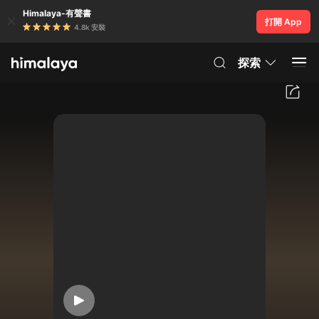
Himalaya-有聲書
打開 App
4.8k 安裝
探索