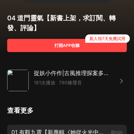
04 道門靈氣【新書上架，求訂閱、轉
發、評論】
新人領7天免費試用
打開APP收聽
捉妖小仵作|古風推理探案多人有聲劇|《百妖譜》|男女雙強
181次播放
790條聲音
查看更多
01 有觀九霄【新專輯《她從火光中來》女強、推理、商戰,正在熱播】
8min