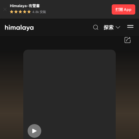
Himalaya-有聲書
打開 App
4.8k 安裝
探索