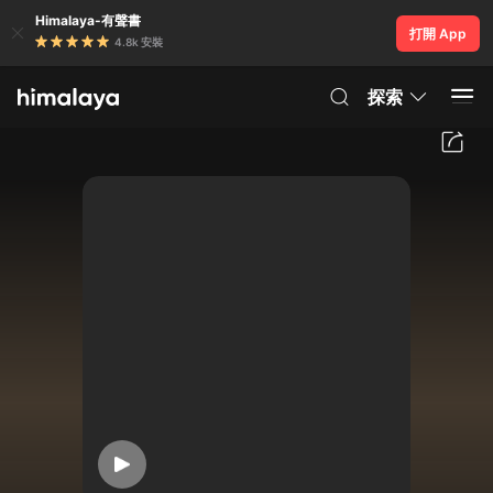
Himalaya-有聲書
打開 App
4.8k 安裝
探索