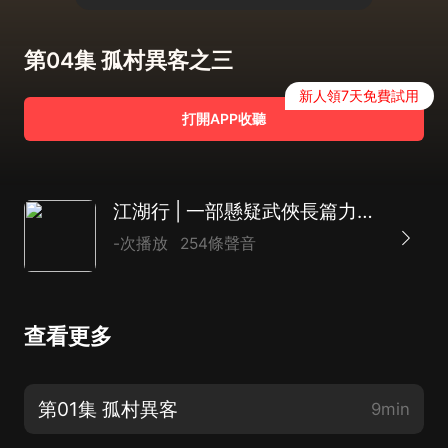
第04集 孤村異客之三
新人領7天免費試用
打開APP收聽
江湖行 | 一部懸疑武俠長篇力作|有聲書|多播
-次播放
254條聲音
查看更多
第01集 孤村異客
9min