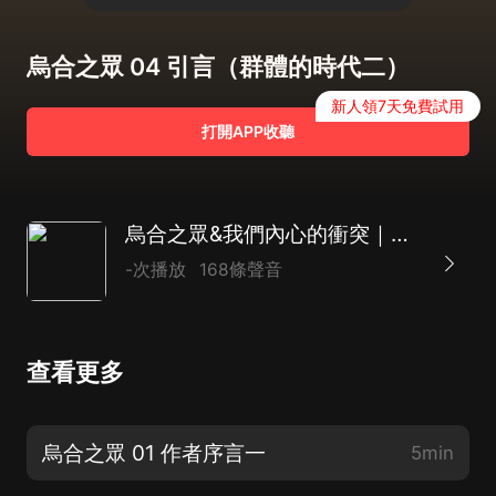
烏合之眾 04 引言（群體的時代二）
新人領7天免費試用
打開APP收聽
烏合之眾&我們內心的衝突｜了解個體心理與群體心理的大師級作品｜拒絕躺平，告别內卷，重建自信，活出正向自我
-次播放
168條聲音
查看更多
烏合之眾 01 作者序言一
5min