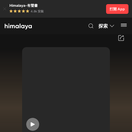
Himalaya-有聲書
打開 App
4.8k 安裝
探索