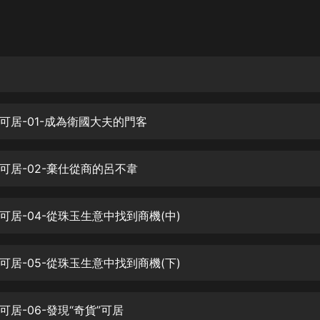
灰姑娘音樂
郭德綱於謙相聲全集
德雲社郭德綱相聲VIP
安全警長啦咘啦哆·假期篇|新篇章加
更|寶寶巴士故事
可居-01-成為衛國大夫的門客
寶寶巴士
凡人修仙傳|楊洋主演影視原著|薑廣
濤配音多播版本
可居-02-棄仕從商的呂不韋
光合積木
可居-04-從珠玉生意中找到商機(中)
摸金天師【第一季】（紫襟演播）
有聲的紫襟
可居-05-從珠玉生意中找到商機(下)
無敵六皇子|爆笑穿越|無敵流皇子|安
燃領銜有聲小說
安燃
居-06-發現“奇貨”可居