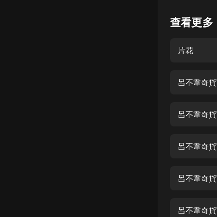
懸疑
查看更多
科幻
片花
好書精講
外語
呂不韋奇貨
耽美
認知思維
呂不韋奇貨
人文
音樂
呂不韋奇貨
粵語
呂不韋奇貨
頭條
娛樂
呂不韋奇貨可