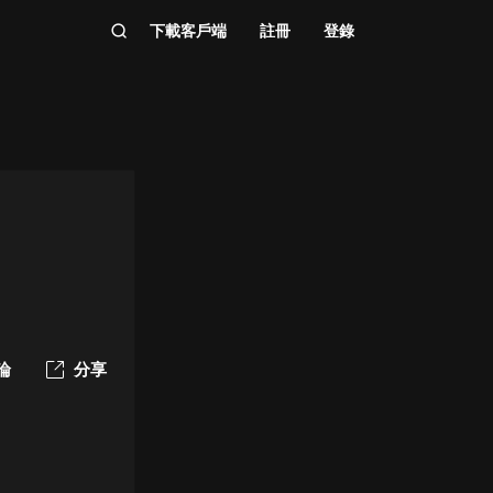
下載客戶端
註冊
登錄
論
分享