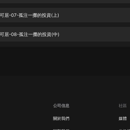
生命科學篇1-2·猴子警長科學探案記|
寶寶巴士科普
寶寶巴士
可居-07-孤注一擲的投資(上)
【新民間劇場】我的老千江湖｜ 有聲
的紫襟｜ 魔幻千手
可居-08-孤注一擲的投資(中)
有聲的紫襟
《夜色鋼琴曲》
夜色鋼琴曲趙海洋
太荒吞天訣丨熱血玄幻丨紫襟領銜有
聲劇
有聲的紫襟
嫡女貴嫁 | 一刀蘇蘇團隊制作 | 古言
宮鬥重生爽文 多人有聲劇
公司信息
社區
一刀蘇蘇
中國大案紀實 | 每日一驚案！真實案
關於我們
媒體
件恐怖刑偵尚文
大舌頭尚文