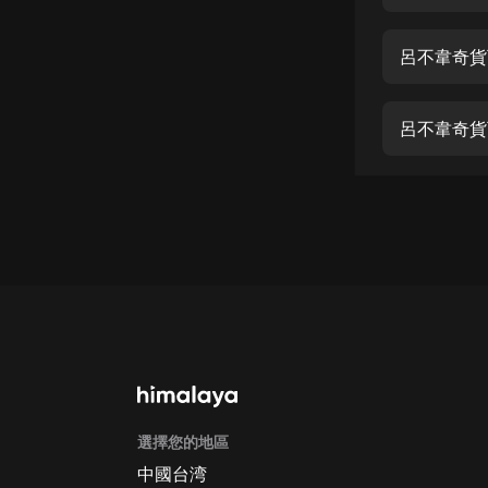
經典名著
人物傳記
呂不韋奇貨
電影
生活
呂不韋奇貨
英語
日語
課程
少兒教育
二次元
教育培訓
IT科技
選擇您的地區
汽車
中國台湾