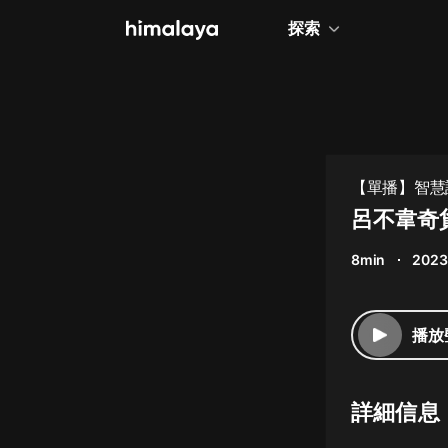
探索
全部
小說
個人成長
【單播】智慧
相聲評書
呂不韋奇貨
兒童
8min
2023
歷史
情感治愈
播放
健康養生
商業財經
詳細信息
廣播劇