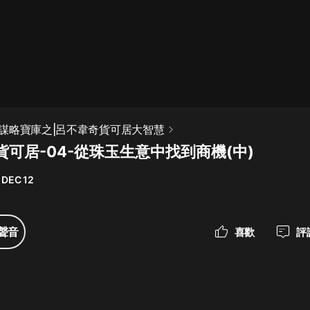
最佳女婿｜都市異能多人有聲劇｜一
種侃侃｜有聲小說
一種侃侃
米小圈上學記:一二三年級 | 暢銷出版
謀略寶庫之|呂不韋奇貨可居大智慧
物
可居-04-從珠玉生意中找到商機(中)
米小圈
 DEC 12
破壞者聯盟篇1-4季·猴子警長科學探
案記|寶寶巴士
寶寶巴士
聲音
喜歡
評
大奉打更人丨頭陀淵領銜多人有聲
劇|暢聽全集|王鶴棣、田曦薇主演影
視劇原著|賣報小郎君
頭陀淵講故事
總有這樣的歌只想一個人聽