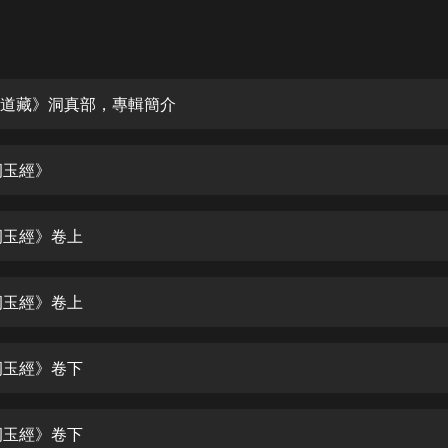
灰姑娘音樂
郭德綱於謙相聲全集
德雲社郭德綱相聲VIP
統道藏》洞真部，專輯簡介
安全警長啦咘啦哆·假期篇|新篇章加
更|寶寶巴士故事
洞玉經》
寶寶巴士
凡人修仙傳|楊洋主演影視原著|薑廣
濤配音多播版本
洞玉經》卷上
光合積木
洞玉經》卷上
摸金天師【第一季】（紫襟演播）
有聲的紫襟
洞玉經》卷下
無敵六皇子|爆笑穿越|無敵流皇子|安
燃領銜有聲小說
安燃
洞玉經》卷下