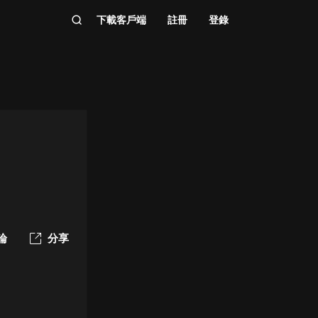
下載客戶端
註冊
登錄
論
分享