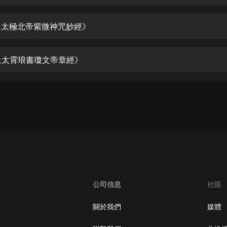
生命科學篇1-2·猴子警長科學探案記|
寶寶巴士科普
寶寶巴士
真太極北帝紫微神咒妙經》
【新民間劇場】我的老千江湖｜ 有聲
的紫襟｜ 魔幻千手
上太霄琅書瓊文帝章經》
有聲的紫襟
《夜色鋼琴曲》
夜色鋼琴曲趙海洋
太荒吞天訣丨熱血玄幻丨紫襟領銜有
聲劇
有聲的紫襟
嫡女貴嫁 | 一刀蘇蘇團隊制作 | 古言
宮鬥重生爽文 多人有聲劇
公司信息
社區
一刀蘇蘇
中國大案紀實 | 每日一驚案！真實案
關於我們
媒體
件恐怖刑偵尚文
大舌頭尚文