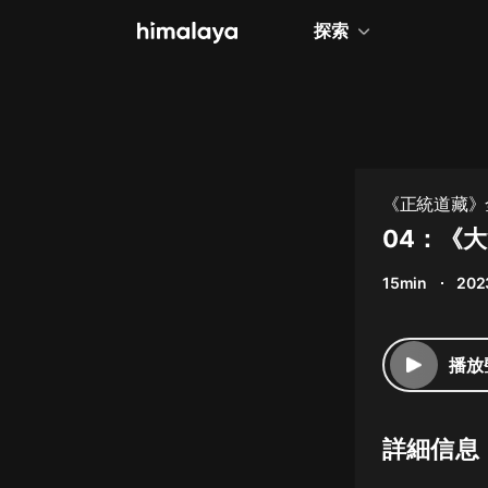
探索
全部
小說
個人成長
《正統道藏》
相聲評書
04：《
兒童
15min
202
歷史
情感治愈
播放
健康養生
商業財經
詳細信息
廣播劇