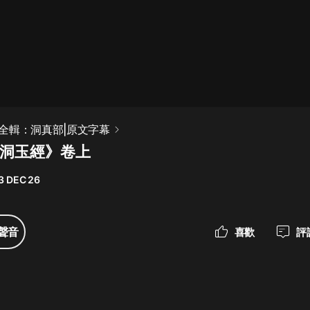
最佳女婿｜都市異能多人有聲劇｜一
種侃侃｜有聲小說
一種侃侃
米小圈上學記:一二三年級 | 暢銷出版
全輯：洞真部|原文字幕
物
大洞玉經》卷上
米小圈
3 DEC 26
破壞者聯盟篇1-4季·猴子警長科學探
案記|寶寶巴士
寶寶巴士
聲音
喜歡
評
大奉打更人丨頭陀淵領銜多人有聲
劇|暢聽全集|王鶴棣、田曦薇主演影
視劇原著|賣報小郎君
頭陀淵講故事
總有這樣的歌只想一個人聽