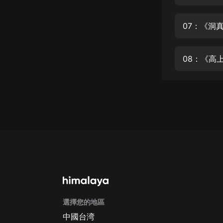
經典名著
人物傳記
07：《洞
電影
生活
08：《高
英語
日語
課程
少兒教育
二次元
教育培訓
IT科技
選擇您的地區
汽車
中國台湾