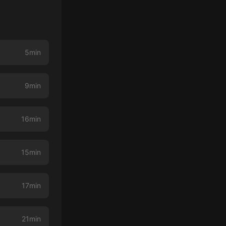
5min
9min
16min
15min
17min
21min