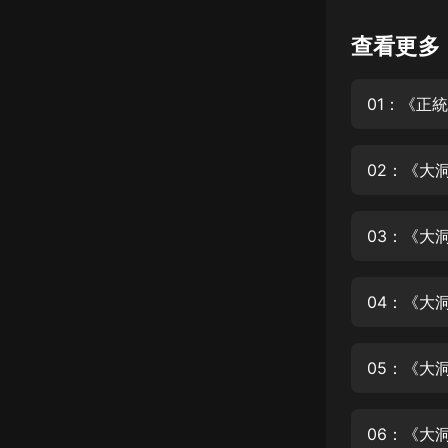
懸疑
查看更多
科幻
01：《正
好書精講
外語
02：《大
耽美
認知思維
03：《大
人文
音樂
04：《大
粵語
05：《大
頭條
娛樂
06：《大