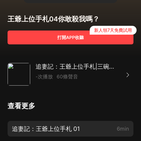
王爺上位手札04你敢殺我嗎？
新人領7天免費試用
打開APP收聽
追妻記：王爺上位手札|三碗不多【多播】古風言情虐戀】
-次播放
60條聲音
查看更多
追妻記：王爺上位手札 01
6min