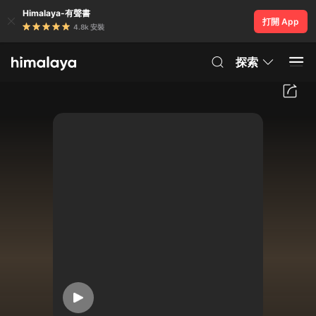
Himalaya-有聲書
打開 App
4.8k 安裝
探索