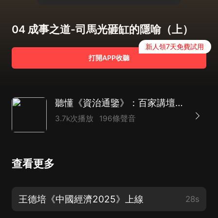
04 成事之道-司馬光砸缸的隱喻（上）
新人領7天免費試用
打開APP收聽
聽懂《資治通鑒》：百家講壇名師薑鵬新講|帝王韜略
3.7k次播放
196條聲音
查看更多
王德培《中國經濟2025》上線
28s