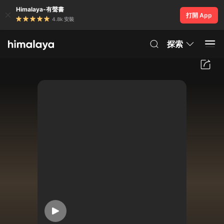
Himalaya-有聲書
打開 App
4.8k 安裝
探索