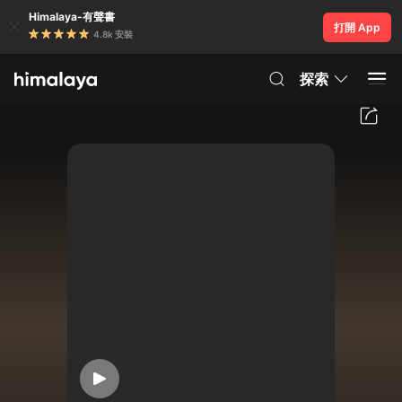
Himalaya-有聲書
打開 App
4.8k 安裝
探索