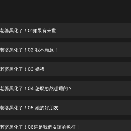
灰姑娘音樂
郭德綱於謙相聲全集
德雲社郭德綱相聲VIP
老婆黑化了！01如果有來世
安全警長啦咘啦哆·假期篇|新篇章加
更|寶寶巴士故事
老婆黑化了！02 我不願意！
寶寶巴士
凡人修仙傳|楊洋主演影視原著|薑廣
濤配音多播版本
老婆黑化了！03 婚禮
光合積木
老婆黑化了！04 怎麼忽然想通的？
摸金天師【第一季】（紫襟演播）
有聲的紫襟
老婆黑化了！05 她的好朋友
無敵六皇子|爆笑穿越|無敵流皇子|安
燃領銜有聲小說
安燃
老婆黑化了！06這是我們友誼的象征！