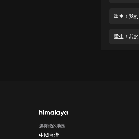
經典名著
人物傳記
重生！我的
電影
生活
重生！我的
英語
日語
課程
少兒教育
二次元
教育培訓
IT科技
選擇您的地區
汽車
中國台湾