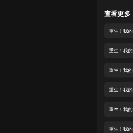
懸疑
查看更多
科幻
重生！我的
好書精講
外語
重生！我的
耽美
認知思維
重生！我的
人文
音樂
重生！我的
粵語
重生！我的
頭條
娛樂
重生！我的