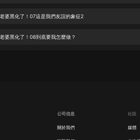
生命科學篇1-2·猴子警長科學探案記|
寶寶巴士科普
寶寶巴士
老婆黑化了！07這是我們友誼的象征2
【新民間劇場】我的老千江湖｜ 有聲
的紫襟｜ 魔幻千手
老婆黑化了！08到底要我怎麼做？
有聲的紫襟
《夜色鋼琴曲》
夜色鋼琴曲趙海洋
太荒吞天訣丨熱血玄幻丨紫襟領銜有
聲劇
有聲的紫襟
嫡女貴嫁 | 一刀蘇蘇團隊制作 | 古言
宮鬥重生爽文 多人有聲劇
公司信息
社區
一刀蘇蘇
中國大案紀實 | 每日一驚案！真實案
關於我們
媒體
件恐怖刑偵尚文
大舌頭尚文