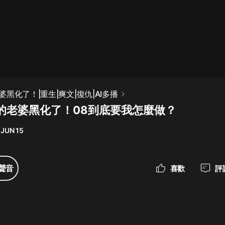
最佳女婿｜都市異能多人有聲劇｜一
種侃侃｜有聲小說
一種侃侃
米小圈上學記:一二三年級 | 暢銷出版
黑化了！|重生|爽文|復仇|AI多播
物
的老婆黑化了！08到底要我怎麼做？
米小圈
 JUN 15
破壞者聯盟篇1-4季·猴子警長科學探
案記|寶寶巴士
寶寶巴士
聲音
喜歡
評
大奉打更人丨頭陀淵領銜多人有聲
劇|暢聽全集|王鶴棣、田曦薇主演影
視劇原著|賣報小郎君
頭陀淵講故事
總有這樣的歌只想一個人聽