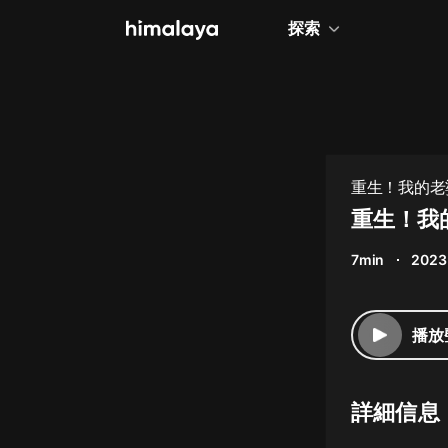
探索
全部
小說
個人成長
重生！我的老婆
相聲評書
重生！我
兒童
7min
2023
歷史
情感治愈
播放
健康養生
商業財經
詳細信息
廣播劇