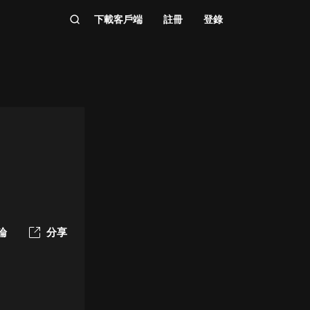
下載客戶端
註冊
登錄
論
分享