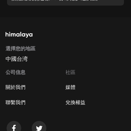
選擇您的地區
中國台湾
公司信息
社區
關於我們
媒體
聯繫我們
兌換權益