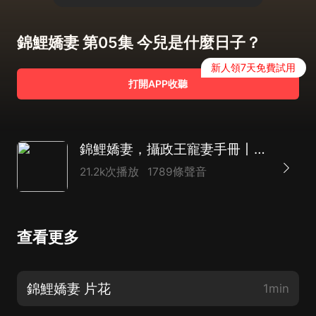
錦鯉嬌妻 第05集 今兒是什麼日子？
新人領7天免費試用
打開APP收聽
錦鯉嬌妻，攝政王寵妻手冊丨種田甜寵|權謀|團寵
21.2k次播放
1789條聲音
查看更多
錦鯉嬌妻 片花
1min