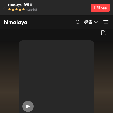
Himalaya-有聲書
打開 App
4.8k 安裝
探索