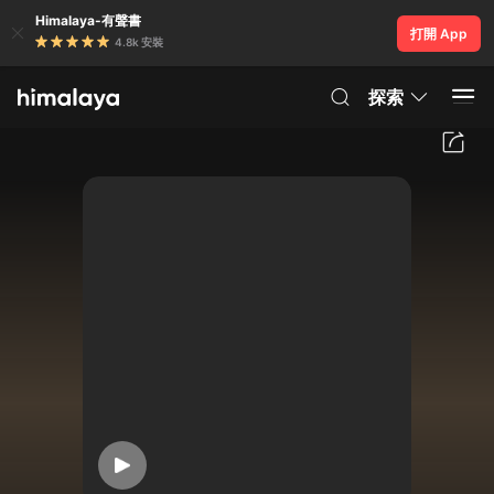
Himalaya-有聲書
打開 App
4.8k 安裝
探索