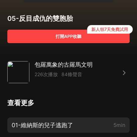
05-反目成仇的雙胞胎
新人領7天免費試用
打開APP收聽
包羅萬象的古羅馬文明
226次播放
84條聲音
查看更多
01-維納斯的兒子逃跑了
5min