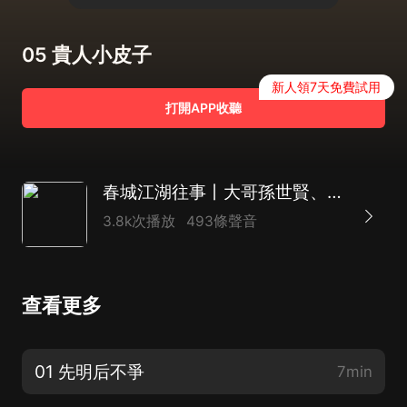
05 貴人小皮子
新人領7天免費試用
打開APP收聽
春城江湖往事丨大哥孫世賢、小賢傳記丨正版原創
3.8k次播放
493條聲音
查看更多
01 先明后不爭
7min