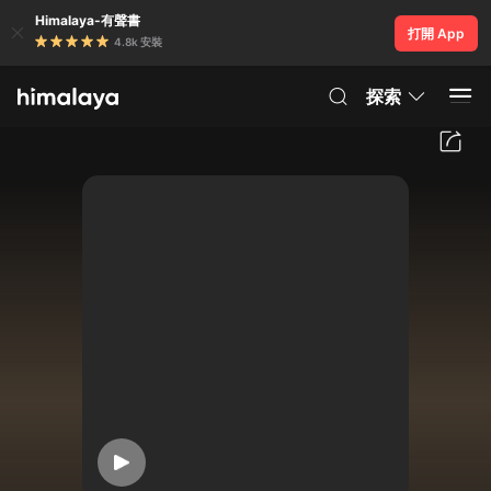
Himalaya-有聲書
打開 App
4.8k 安裝
探索