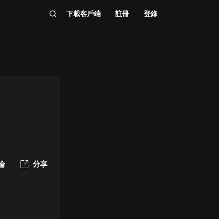
下載客戶端
註冊
登錄
論
分享