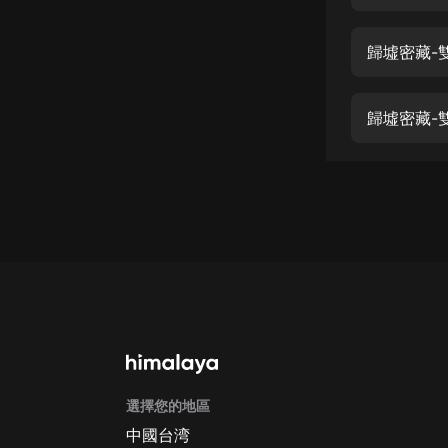
經典名著
人物傳記
歸墟密藏-雙
電影
生活
歸墟密藏-雙
英語
日語
課程
少兒教育
二次元
教育培訓
IT科技
選擇您的地區
汽車
中國台湾