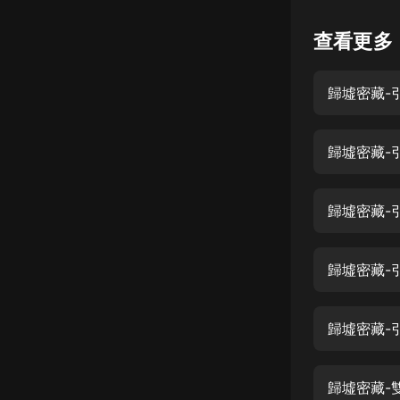
懸疑
查看更多
科幻
歸墟密藏-引
好書精講
外語
歸墟密藏-
耽美
認知思維
歸墟密藏-
人文
音樂
歸墟密藏-
粵語
歸墟密藏-
頭條
娛樂
歸墟密藏-雙