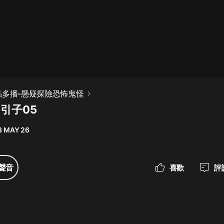
最佳女婿｜都市異能多人有聲劇｜一
種侃侃｜有聲小說
一種侃侃
米小圈上學記:一二三年級 | 暢銷出版
品多播-懸疑探險恐怖鬼怪
物
引子05
米小圈
3 MAY 26
破壞者聯盟篇1-4季·猴子警長科學探
案記|寶寶巴士
寶寶巴士
聲音
喜歡
評
大奉打更人丨頭陀淵領銜多人有聲
劇|暢聽全集|王鶴棣、田曦薇主演影
視劇原著|賣報小郎君
頭陀淵講故事
總有這樣的歌只想一個人聽