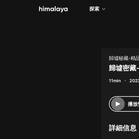
探索
全部
小說
個人成長
歸墟秘藏-精
相聲評書
歸墟密藏-
兒童
11min
202
歷史
情感治愈
播放
健康養生
商業財經
詳細信息
廣播劇