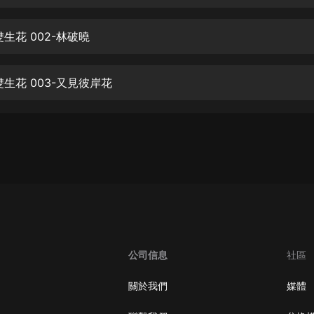
生命科學篇1-2·猴子警長科學探案記|
寶寶巴士科普
寶寶巴士
生花 002-林破曉
【新民間劇場】我的老千江湖｜ 有聲
的紫襟｜ 魔幻千手
生花 003-又見彼岸花
有聲的紫襟
《夜色鋼琴曲》
夜色鋼琴曲趙海洋
太荒吞天訣丨熱血玄幻丨紫襟領銜有
聲劇
有聲的紫襟
嫡女貴嫁 | 一刀蘇蘇團隊制作 | 古言
宮鬥重生爽文 多人有聲劇
公司信息
社區
一刀蘇蘇
中國大案紀實 | 每日一驚案！真實案
關於我們
媒體
件恐怖刑偵尚文
大舌頭尚文