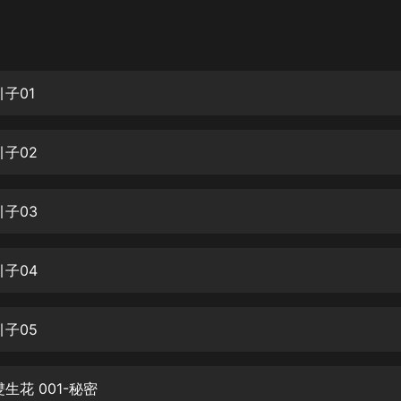
灰姑娘音樂
郭德綱於謙相聲全集
德雲社郭德綱相聲VIP
子01
安全警長啦咘啦哆·假期篇|新篇章加
更|寶寶巴士故事
引子02
寶寶巴士
凡人修仙傳|楊洋主演影視原著|薑廣
濤配音多播版本
引子03
光合積木
引子04
摸金天師【第一季】（紫襟演播）
有聲的紫襟
引子05
無敵六皇子|爆笑穿越|無敵流皇子|安
燃領銜有聲小說
安燃
生花 001-秘密