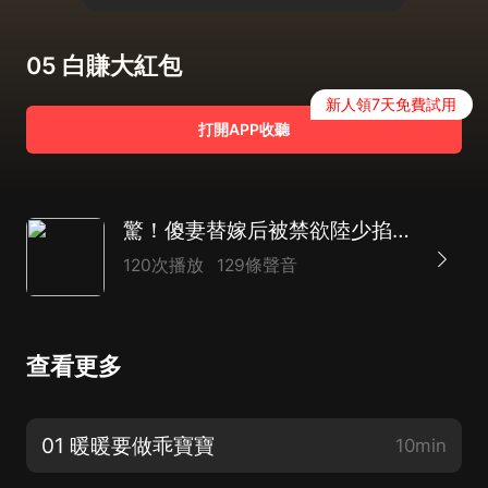
05 白賺大紅包
新人領7天免費試用
打開APP收聽
驚！傻妻替嫁后被禁欲陸少掐腰哄|男女雙強|豪門恩怨|天作之合
120次播放
129條聲音
查看更多
01 暖暖要做乖寶寶
10min