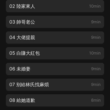
02 陸家來人
10min
03 帥哥老公
9min
04 大佬提親
9min
05 白賺大紅包
10min
06 未婚妻
9min
07 别給林氏找麻煩
9min
08 給她道歉
8min