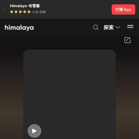
Himalaya-有聲書
打開 App
4.8k 安裝
探索