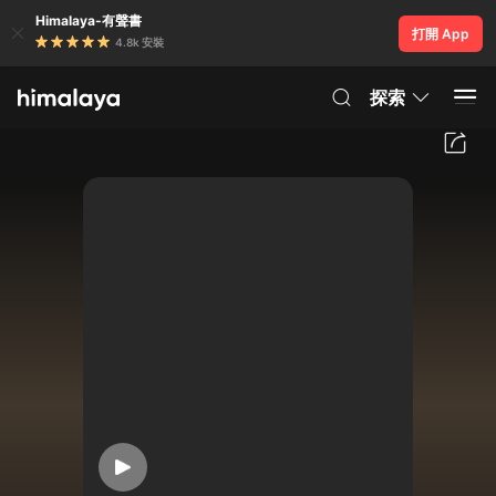
Himalaya-有聲書
打開 App
4.8k 安裝
探索