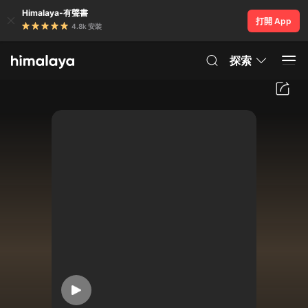
Himalaya-有聲書
打開 App
4.8k 安裝
探索