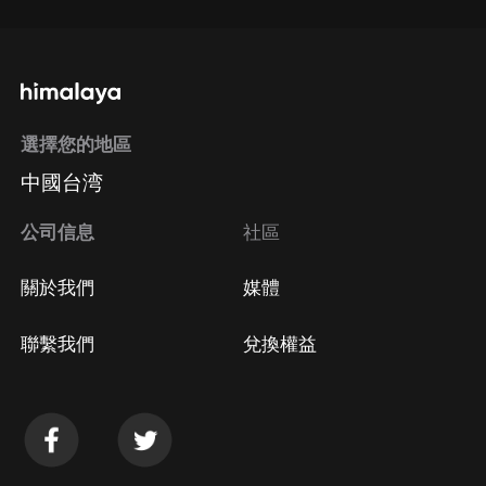
選擇您的地區
中國台湾
公司信息
社區
關於我們
媒體
聯繫我們
兌換權益