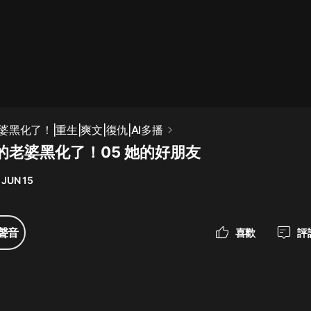
最佳女婿｜都市異能多人有聲劇｜一
種侃侃｜有聲小說
一種侃侃
米小圈上學記:一二三年級 | 暢銷出版
黑化了！|重生|爽文|復仇|AI多播
物
的老婆黑化了！05 她的好朋友
米小圈
 JUN 15
破壞者聯盟篇1-4季·猴子警長科學探
案記|寶寶巴士
寶寶巴士
聲音
喜歡
評
大奉打更人丨頭陀淵領銜多人有聲
劇|暢聽全集|王鶴棣、田曦薇主演影
視劇原著|賣報小郎君
頭陀淵講故事
總有這樣的歌只想一個人聽