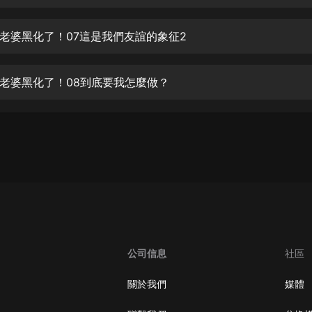
生命科學篇1-2·猴子警長科學探案記|
寶寶巴士科普
寶寶巴士
老婆黑化了！07這是我們友誼的象征2
【新民間劇場】我的老千江湖｜ 有聲
的紫襟｜ 魔幻千手
老婆黑化了！08到底要我怎麼做？
有聲的紫襟
《夜色鋼琴曲》
夜色鋼琴曲趙海洋
太荒吞天訣丨熱血玄幻丨紫襟領銜有
聲劇
有聲的紫襟
嫡女貴嫁 | 一刀蘇蘇團隊制作 | 古言
宮鬥重生爽文 多人有聲劇
公司信息
社區
一刀蘇蘇
中國大案紀實 | 每日一驚案！真實案
關於我們
媒體
件恐怖刑偵尚文
大舌頭尚文