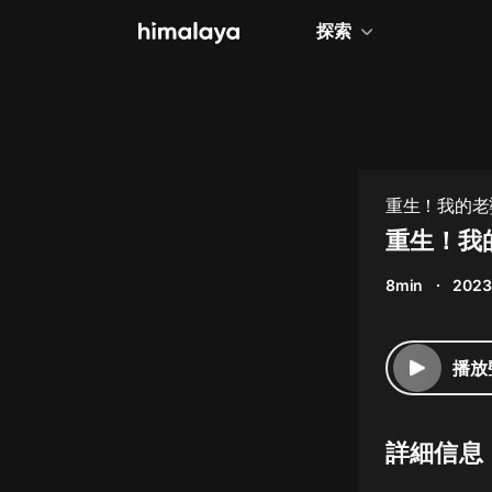
探索
全部
小說
個人成長
重生！我的老婆
相聲評書
重生！我
兒童
8min
2023
歷史
情感治愈
播放
健康養生
商業財經
詳細信息
廣播劇