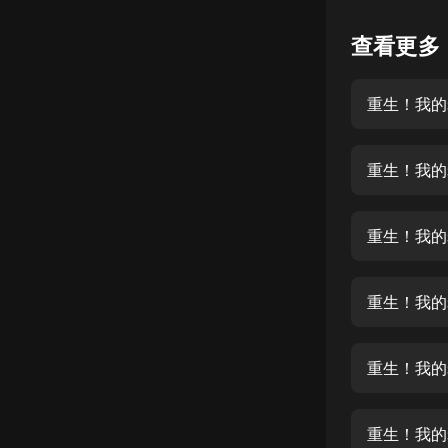
懸疑
查看更多
科幻
重生！我的
好書精講
外語
重生！我的
耽美
認知思維
重生！我的
人文
音樂
重生！我的
粵語
重生！我的
頭條
娛樂
重生！我的