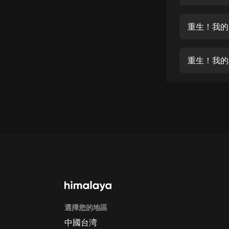
經典名著
人物傳記
重生！我的
電影
生活
重生！我的
英語
日語
課程
少兒教育
二次元
教育培訓
IT科技
選擇您的地區
汽車
中國台湾