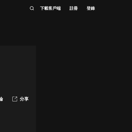
下載客戶端
註冊
登錄
論
分享