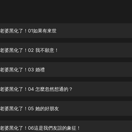
灰姑娘音樂
郭德綱於謙相聲全集
德雲社郭德綱相聲VIP
老婆黑化了！01如果有來世
安全警長啦咘啦哆·假期篇|新篇章加
更|寶寶巴士故事
老婆黑化了！02 我不願意！
寶寶巴士
凡人修仙傳|楊洋主演影視原著|薑廣
濤配音多播版本
老婆黑化了！03 婚禮
光合積木
老婆黑化了！04 怎麼忽然想通的？
摸金天師【第一季】（紫襟演播）
有聲的紫襟
老婆黑化了！05 她的好朋友
無敵六皇子|爆笑穿越|無敵流皇子|安
燃領銜有聲小說
安燃
老婆黑化了！06這是我們友誼的象征！