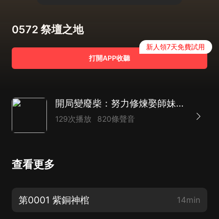
0572 祭壇之地
新人領7天免費試用
打開APP收聽
開局變廢柴：努力修煉娶師妹|穿越|多播
129次播放
820條聲音
查看更多
第0001 紫銅神棺
14min