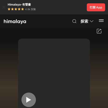
Himalaya-有聲書
打開 App
4.8k 安裝
探索