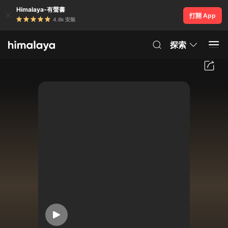
Himalaya-有聲書
打開 App
4.8k 安裝
探索