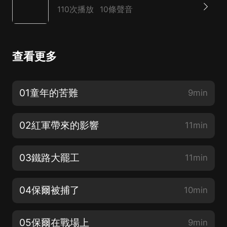
110次播放
10條聲音
查看更多
01童年的苦難
9min
02紅軍帶來的影響
11min
03鐵路大罷工
11min
04保爾被捕了
10min
05保爾在戰場上
9min