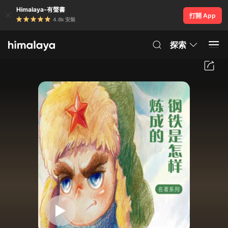
Himalaya-有聲書
打開 App
4.8k 安裝
探索