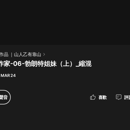
最佳女婿｜都市異能多人有聲劇｜一
種侃侃｜有聲小說
一種侃侃
米小圈上學記:一二三年級 | 暢銷出版
作品 ｜山人乙有靠山
物
作家-06-勃朗特姐妹（上）_縮混
米小圈
 MAR 24
破壞者聯盟篇1-4季·猴子警長科學探
案記|寶寶巴士
寶寶巴士
聲音
喜歡
評
大奉打更人丨頭陀淵領銜多人有聲
劇|暢聽全集|王鶴棣、田曦薇主演影
視劇原著|賣報小郎君
頭陀淵講故事
總有這樣的歌只想一個人聽