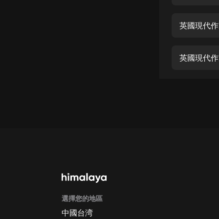
經典名著
人物傳記
英國現代作
電影
生活
英國現代作
英語
日語
課程
少兒教育
二次元
教育培訓
IT科技
選擇您的地區
汽車
中國台湾