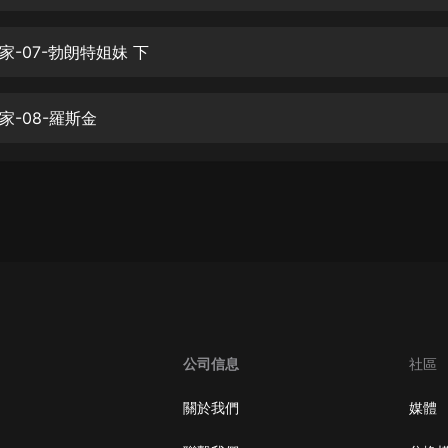
生命科學篇1-2·猴子警長科學探案記|
寶寶巴士科普
寶寶巴士
家-07-勃朗特姐妹 下
【新民間劇場】我的老千江湖｜ 有聲
的紫襟｜ 魔幻千手
家-08-羅斯金
有聲的紫襟
《夜色鋼琴曲》
夜色鋼琴曲趙海洋
太荒吞天訣丨熱血玄幻丨紫襟領銜有
聲劇
有聲的紫襟
嫡女貴嫁 | 一刀蘇蘇團隊制作 | 古言
宮鬥重生爽文 多人有聲劇
公司信息
社區
一刀蘇蘇
中國大案紀實 | 每日一驚案！真實案
關於我們
媒體
件恐怖刑偵尚文
大舌頭尚文