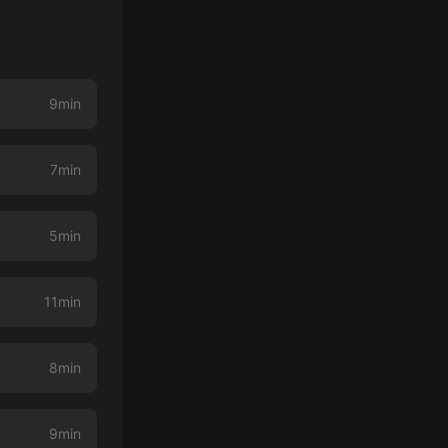
9min
7min
5min
11min
8min
9min