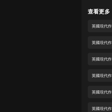
懸疑
查看更多
科幻
英國現代作
好書精講
外語
英國現代作家
耽美
認知思維
英國現代作
人文
音樂
英國現代作
粵語
英國現代作
頭條
娛樂
英國現代作