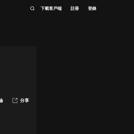
下載客戶端
註冊
登錄
論
分享