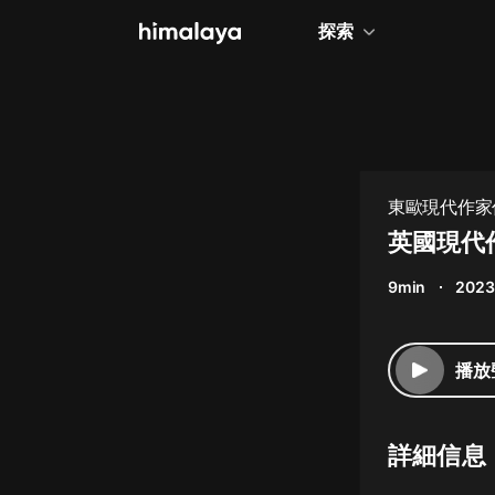
探索
全部
小說
個人成長
東歐現代作家
相聲評書
英國現代
兒童
9min
2023
歷史
情感治愈
播放
健康養生
商業財經
詳細信息
廣播劇