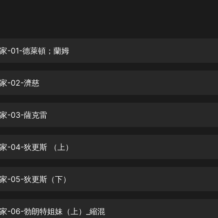
灰姑娘音樂
郭德綱於謙相聲全集
德雲社郭德綱相聲VIP
家-01-德萊頓；蘭姆
安全警長啦咘啦哆·假期篇|新篇章加
更|寶寶巴士故事
-02-濟慈
寶寶巴士
凡人修仙傳|楊洋主演影視原著|薑廣
濤配音多播版本
家-03-薩克雷
光合積木
家-04-狄更斯 （上）
摸金天師【第一季】（紫襟演播）
有聲的紫襟
家-05-狄更斯（下）
無敵六皇子|爆笑穿越|無敵流皇子|安
燃領銜有聲小說
安燃
家-06-勃朗特姐妹（上）_縮混