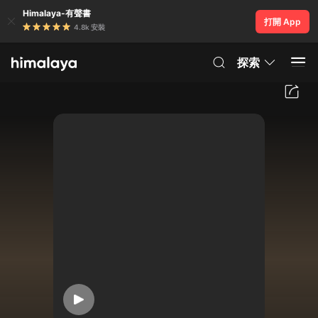
Himalaya-有聲書
打開 App
4.8k 安裝
探索