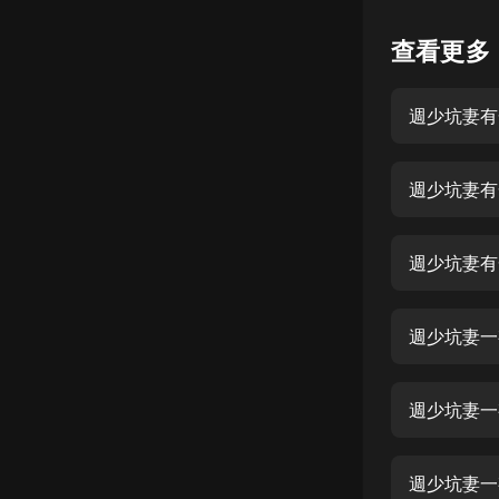
懸疑
查看更多
科幻
好書精講
外語
耽美
認知思維
週少坑妻有
人文
音樂
粵語
頭條
娛樂
週少坑妻一