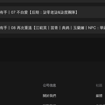
生命科學篇1-2·猴子警長科學探案記|
寶寶巴士科普
寶寶巴士
有手丨07 不自愛【后期：柒零老柒&柒度團隊】
【新民間劇場】我的老千江湖｜ 有聲
的紫襟｜ 魔幻千手
有聲的紫襟
《夜色鋼琴曲》
夜色鋼琴曲趙海洋
太荒吞天訣丨熱血玄幻丨紫襟領銜有
聲劇
有聲的紫襟
嫡女貴嫁 | 一刀蘇蘇團隊制作 | 古言
宮鬥重生爽文 多人有聲劇
公司信息
社區
一刀蘇蘇
中國大案紀實 | 每日一驚案！真實案
關於我們
媒體
件恐怖刑偵尚文
大舌頭尚文