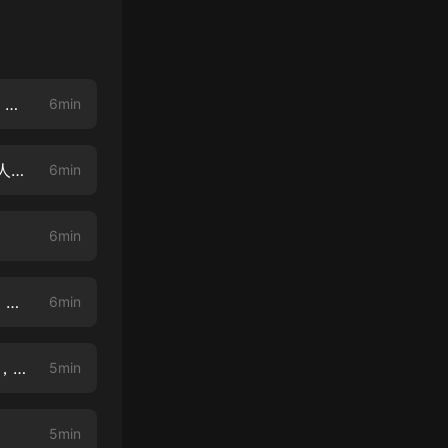
週少坑妻有一手丨01 三年后再見【霸總甜寵，此生唯你，新書上架求好評、訂閱、月票】
6min
週少坑妻有一手丨02【限時福利：訂閱並評價，8月26日評論點讚量最高3人，贈6.68紅包】
6min
6min
週少坑妻一有手丨04 一夜荒唐【旁白：桃之九妖】（專輯訂閱量達到500，加更3集）
6min
週少坑妻一有手丨05 我們分手【陸然：半城風起】（專輯訂閱量達到1000，加更3集）
5min
5min