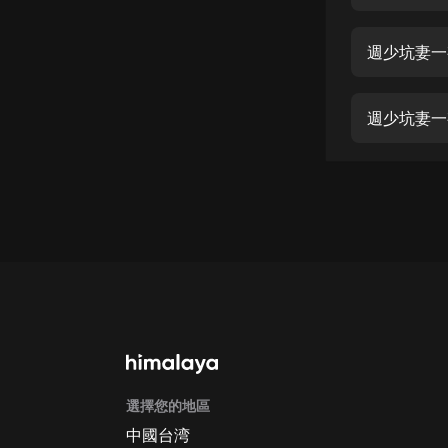
經典名著
人物傳記
週少坑妻一
電影
生活
英語
日語
課程
少兒教育
二次元
教育培訓
IT科技
選擇您的地區
汽車
中國台湾