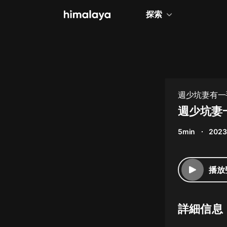
探索
全部
小說
個人成長
週少坑妻有一
相聲評書
週少坑妻
兒童
5min
2023
歷史
情感治愈
播放
健康養生
商業財經
詳細信息
廣播劇