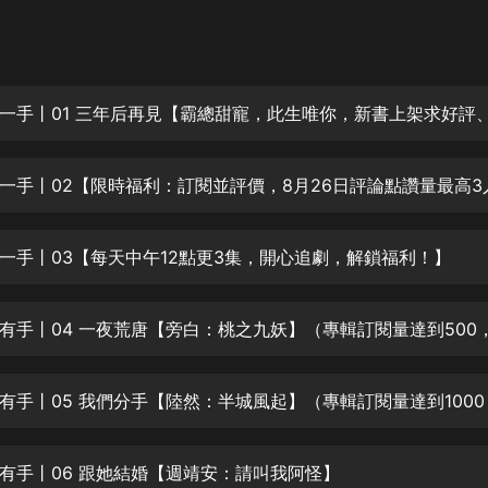
灰姑娘音樂
郭德綱於謙相聲全集
德雲社郭德綱相聲VIP
安全警長啦咘啦哆·假期篇|新篇章加
更|寶寶巴士故事
寶寶巴士
凡人修仙傳|楊洋主演影視原著|薑廣
濤配音多播版本
一手丨03【每天中午12點更3集，開心追劇，解鎖福利！】
光合積木
摸金天師【第一季】（紫襟演播）
有聲的紫襟
無敵六皇子|爆笑穿越|無敵流皇子|安
燃領銜有聲小說
安燃
有手丨06 跟她結婚【週靖安：請叫我阿怪】