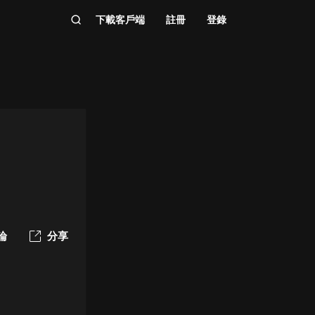
下載客戶端
註冊
登錄
論
分享