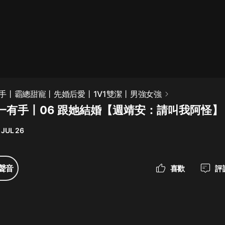
最佳女婿｜都市異能多人有聲劇｜一
種侃侃｜有聲小說
一種侃侃
米小圈上學記:一二三年級 | 暢銷出版
手丨霸總甜寵丨先婚后愛丨1V1雙潔丨男強女強
物
一有手丨06 跟她結婚【週靖安：請叫我阿怪】
米小圈
 JUL 26
破壞者聯盟篇1-4季·猴子警長科學探
案記|寶寶巴士
寶寶巴士
聲音
喜歡
評
大奉打更人丨頭陀淵領銜多人有聲
劇|暢聽全集|王鶴棣、田曦薇主演影
視劇原著|賣報小郎君
頭陀淵講故事
總有這樣的歌只想一個人聽