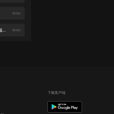
6min
週少坑妻一有手丨08 再次重溫【江範英丨苗青丨典媽丨玉蘭嬸丨NPC：華蘊悠悠】
6min
下載客戶端