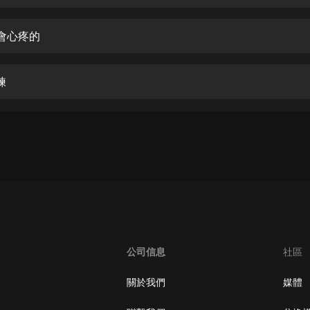
生命科學篇1-2·猴子警長科學探案記|
寶寶巴士科普
寶寶巴士
我會心疼的
【新民間劇場】我的老千江湖｜ 有聲
的紫襟｜ 魔幻千手
練
有聲的紫襟
《夜色鋼琴曲》
夜色鋼琴曲趙海洋
太荒吞天訣丨熱血玄幻丨紫襟領銜有
聲劇
有聲的紫襟
嫡女貴嫁 | 一刀蘇蘇團隊制作 | 古言
宮鬥重生爽文 多人有聲劇
公司信息
社區
一刀蘇蘇
中國大案紀實 | 每日一驚案！真實案
關於我們
媒體
件恐怖刑偵尚文
大舌頭尚文