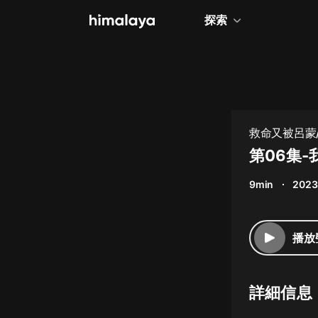
探索
全部
小說
個人成長
救命又被呂蒙
相聲評書
第06集-
兒童
9min
2023
歷史
情感治愈
播放
健康養生
商業財經
詳細信息
廣播劇