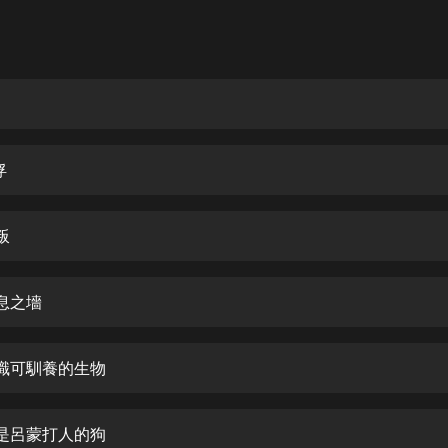
灰姑娘音樂
郭德綱於謙相聲全集
德雲社郭德綱相聲VIP
安全警長啦咘啦哆·假期篇|新篇章加
更|寶寶巴士故事
俘
寶寶巴士
凡人修仙傳|楊洋主演影視原著|薑廣
濤配音多播版本
叛
光合積木
歎息之墻
摸金天師【第一季】（紫襟演播）
有聲的紫襟
認識可馴養的生物
無敵六皇子|爆笑穿越|無敵流皇子|安
燃領銜有聲小說
安燃
我是呂蒙打人的狗