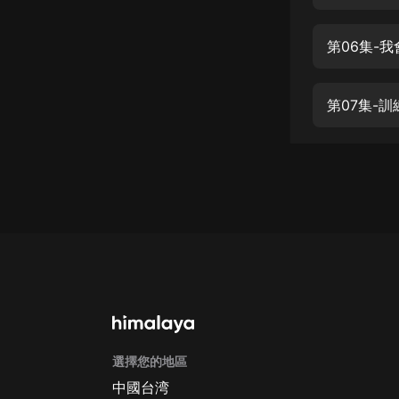
經典名著
人物傳記
第06集-
電影
生活
第07集-訓
英語
日語
課程
少兒教育
二次元
教育培訓
IT科技
選擇您的地區
汽車
中國台湾