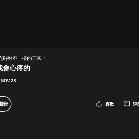
最佳女婿｜都市異能多人有聲劇｜一
種侃侃｜有聲小說
一種侃侃
米小圈上學記:一二三年級 | 暢銷出版
/多播/不一樣的三國
物
我會心疼的
米小圈
 NOV 28
破壞者聯盟篇1-4季·猴子警長科學探
案記|寶寶巴士
寶寶巴士
聲音
喜歡
評
大奉打更人丨頭陀淵領銜多人有聲
劇|暢聽全集|王鶴棣、田曦薇主演影
視劇原著|賣報小郎君
頭陀淵講故事
總有這樣的歌只想一個人聽