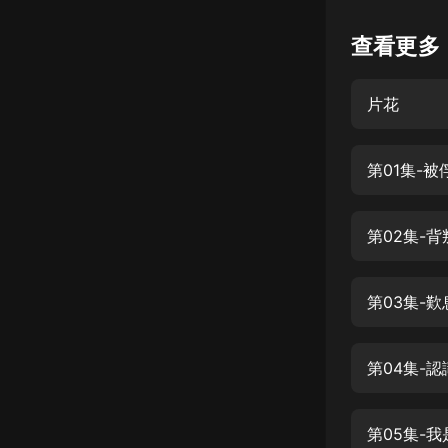
懸疑
查看更多
科幻
片花
好書精講
外語
第01集-被
耽美
認知思維
第02集-背
人文
音樂
第03集-
粵語
第04集-
頭條
娛樂
第05集-