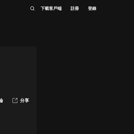
下載客戶端
註冊
登錄
論
分享