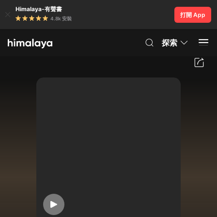
Himalaya-有聲書
打開 App
4.8k 安裝
探索