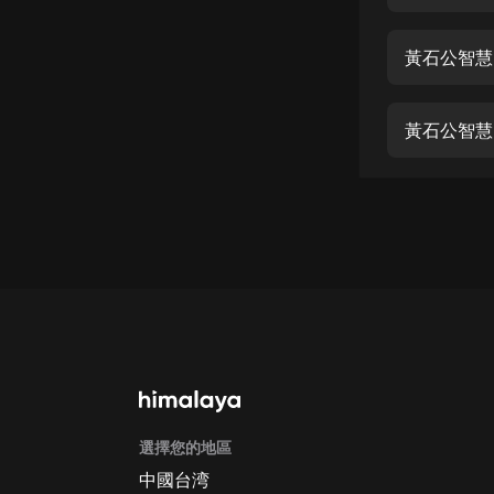
經典名著
人物傳記
黃石公智慧
電影
生活
黃石公智慧
英語
日語
課程
少兒教育
二次元
教育培訓
IT科技
選擇您的地區
汽車
中國台湾