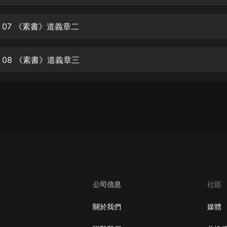
生命科學篇1-2·猴子警長科學探案記|
寶寶巴士科普
寶寶巴士
 07 《素書》道義章二
【新民間劇場】我的老千江湖｜ 有聲
的紫襟｜ 魔幻千手
 08 《素書》道義章三
有聲的紫襟
《夜色鋼琴曲》
夜色鋼琴曲趙海洋
太荒吞天訣丨熱血玄幻丨紫襟領銜有
聲劇
有聲的紫襟
嫡女貴嫁 | 一刀蘇蘇團隊制作 | 古言
宮鬥重生爽文 多人有聲劇
公司信息
社區
一刀蘇蘇
中國大案紀實 | 每日一驚案！真實案
關於我們
媒體
件恐怖刑偵尚文
大舌頭尚文