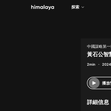
探索
全部
小說
個人成長
中國謀略第一書
相聲評書
黃石公智慧
兒童
2min
2024
歷史
情感治愈
播放
健康養生
商業財經
詳細信息
廣播劇