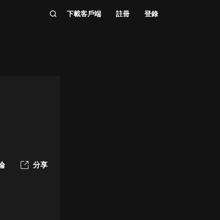
下載客戶端
註冊
登錄
論
分享