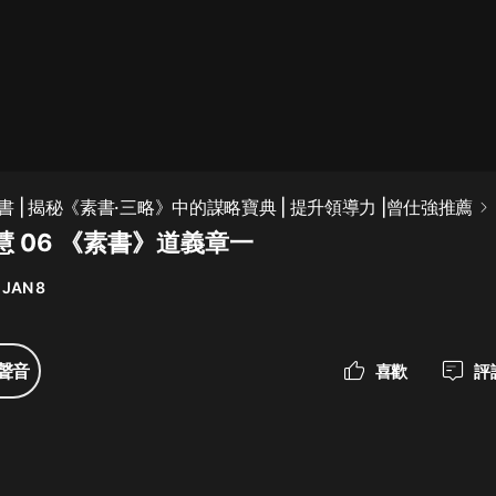
最佳女婿｜都市異能多人有聲劇｜一
種侃侃｜有聲小說
一種侃侃
米小圈上學記:一二三年級 | 暢銷出版
 | 揭秘《素書·三略》中的謀略寶典 | 提升領導力 |曾仕強推薦
物
 06 《素書》道義章一
米小圈
 JAN 8
破壞者聯盟篇1-4季·猴子警長科學探
案記|寶寶巴士
寶寶巴士
聲音
喜歡
評
大奉打更人丨頭陀淵領銜多人有聲
劇|暢聽全集|王鶴棣、田曦薇主演影
視劇原著|賣報小郎君
頭陀淵講故事
總有這樣的歌只想一個人聽