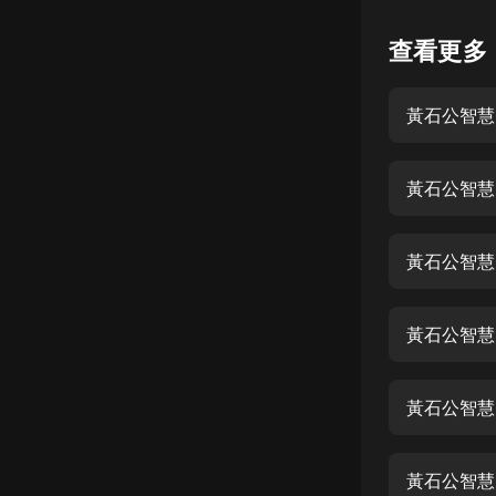
懸疑
查看更多
科幻
黃石公智慧
好書精講
外語
黃石公智慧
耽美
認知思維
黃石公智慧
人文
音樂
黃石公智慧
粵語
黃石公智慧
頭條
娛樂
黃石公智慧