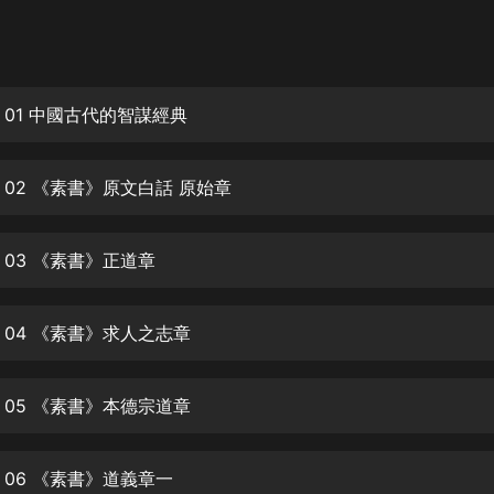
灰姑娘音樂
郭德綱於謙相聲全集
德雲社郭德綱相聲VIP
 01 中國古代的智謀經典
安全警長啦咘啦哆·假期篇|新篇章加
更|寶寶巴士故事
 02 《素書》原文白話 原始章
寶寶巴士
凡人修仙傳|楊洋主演影視原著|薑廣
濤配音多播版本
 03 《素書》正道章
光合積木
 04 《素書》求人之志章
摸金天師【第一季】（紫襟演播）
有聲的紫襟
 05 《素書》本德宗道章
無敵六皇子|爆笑穿越|無敵流皇子|安
燃領銜有聲小說
安燃
 06 《素書》道義章一