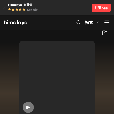
Himalaya-有聲書
打開 App
4.8k 安裝
探索