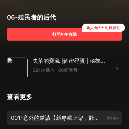
06-殖民者的后代
新人領7天免費試用
打開APP收聽
失落的寶藏 |解密尋寶 | 秘魯密藏
324次播放
86條聲音
查看更多
001-意外的邀請【新專輯上架，歡迎訂閱支持】
6min