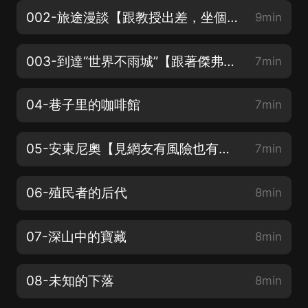
002-旅途漫談【跟教授出差，坐個飛機也是談學術】
9min
003-到達“世界不雨城”【跟著傑弗瑞去秘魯看看吧】
7min
04-巷子里的咖啡館
7min
05-安東尼奧【見網友有風險也有驚喜】
7min
06-殖民者的后代
8min
07-深山中的寶藏
8min
08-未知的下落
8min